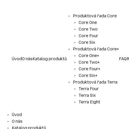
Přeskočit
na
obsah
Produktová řada Core
Core One
Core Two
Core Four
Core Six
Produktová řada Core+
Core One+
Úvod
O nás
Katalog produktů
FAQ
R
Core Two+
Core Four+
Core Six+
Produktová řada Terra
Terra Four
Terra Six
Terra Eight
Úvod
O nás
Katalog produktů